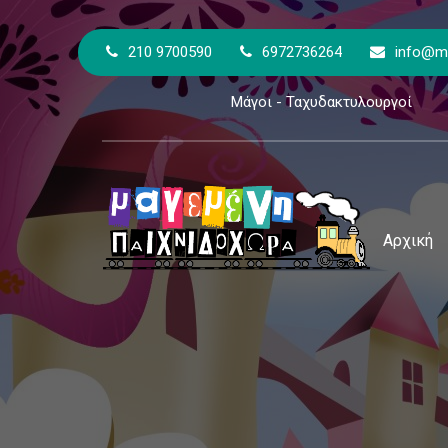
210 9700590
6972736264
info@ma
Μάγοι - Ταχυδακτυλουργοί
Αρχική