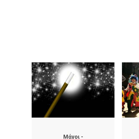
Μάγοι -