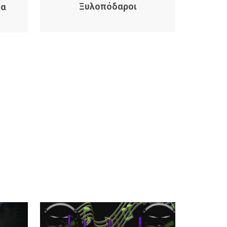
Ξυλοπόδαροι
μα