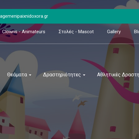
gemenipaixnidoxora.gr
Clowns - Animateurs
Στολές - Mascot
Gallery
Bl
Θεάματα
Δραστηριότητες
Αθλητικές Δραστ