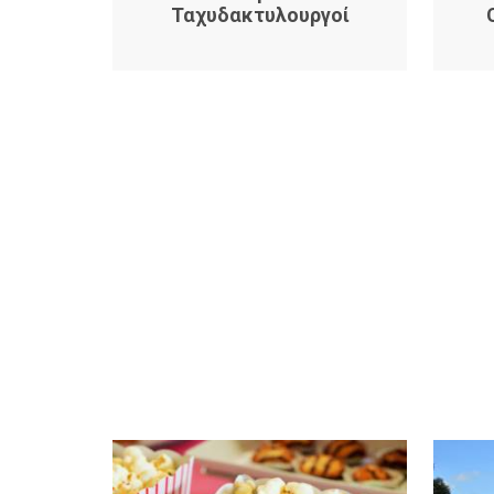
ν
Ταχυδακτυλουργοί