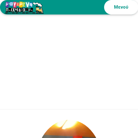
Μενού
Nikos The
Magician Happy
birthday. kids party
!!