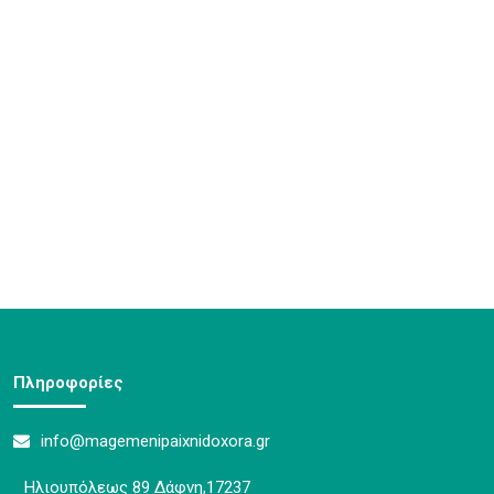
Πληροφορίες
info@magemenipaixnidoxora.gr
Ηλιουπόλεως 89 Δάφνη,17237